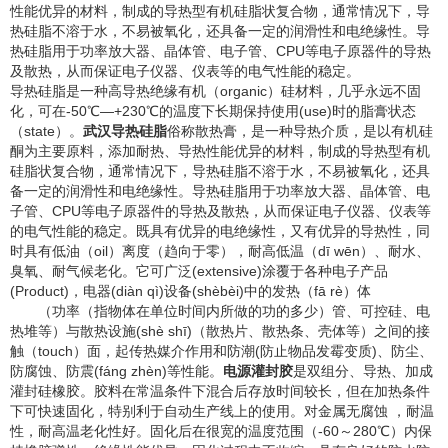
性能优异的材料，制成的导热型有机硅脂状复合物，通常情况下，导
热硅脂不溶于水，不易被氧化，还具备一定的润滑性和电绝缘性。导
热硅脂用于功率放大器、晶体管、电子管、CPU等电子原器件的导热
及散热，从而保证电子仪器、仪表等的电气性能的稳定。
导热硅脂是一种高导热绝缘有机（organic）硅材料，几乎永远不固
化，可在-50℃—+230℃的温度下长期保持使用(use)时的脂膏状态
（state）。
武汉导热硅脂
俗称散热膏，是一种导热介质，是以有机硅
酮为主要原料，添加耐热、导热性能优异的材料，制成的导热型有机
硅脂状复合物，通常情况下，导热硅脂不溶于水，不易被氧化，还具
备一定的润滑性和电绝缘性。导热硅脂用于功率放大器、晶体管、电
子管、CPU等电子原器件的导热及散热，从而保证电子仪器、仪表等
的电气性能的稳定。既具有优异的电绝缘性，又有优异的导热性，同
时具有低油（oil）离度（趋向于零），耐高低温（dī wēn）、耐水、
臭氧、耐气候老化。它可广泛(extensive)涂覆于各种电子产品
(Product)，电器(diàn qì)设备(shèbèi)中的发热（fā rè）体
（功率（指物体在单位时间内所做的功的多少）管、可控硅、电
热堆等）与散热设施(shè shī)（散热片、散热条、壳体等）之间的接
触（touch）面，起传热媒介作用和防潮(防止物品发霉变质)、防尘、
防腐蚀、防震(fáng zhèn)等性能。
电源灌封胶
是双组分、导热、加成
灌封硅橡胶。胶料在常温条件下混合后存放时间较长，但在加热条件
下可快速固化，特别利于自动生产线上的使用。对金属无腐蚀 ，耐温
性，耐高温老化性好。固化后在很宽的温度范围（-60～280℃）内保