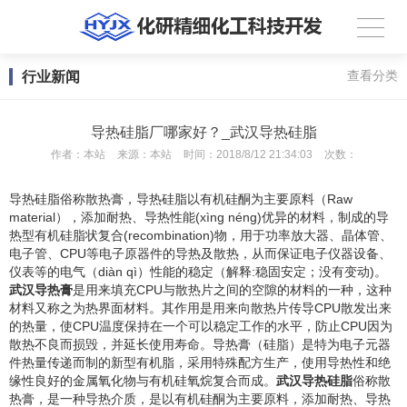
行业新闻
查看分类
导热硅脂厂哪家好？_武汉导热硅脂
作者：
本站
来源：
本站
时间：
2018/8/12 21:34:03
次数：
导热硅脂俗称散热膏，导热硅脂以有机硅酮为主要原料（Raw
material），添加耐热、导热性能(xìng néng)优异的材料，制成的导
热型有机硅脂状复合(recombination)物，用于功率放大器、晶体管、
电子管、CPU等电子原器件的导热及散热，从而保证电子仪器设备、
仪表等的电气（diàn qì）性能的稳定（解释:稳固安定；没有变动)。
武汉导热膏
是用来填充CPU与散热片之间的空隙的材料的一种，这种
材料又称之为热界面材料。其作用是用来向散热片传导CPU散发出来
的热量，使CPU温度保持在一个可以稳定工作的水平，防止CPU因为
散热不良而损毁，并延长使用寿命。导热膏（硅脂）是特为电子元器
件热量传递而制的新型有机脂，采用特殊配方生产，使用导热性和绝
缘性良好的金属氧化物与有机硅氧烷复合而成。
武汉导热硅脂
俗称散
热膏，是一种导热介质，是以有机硅酮为主要原料，添加耐热、导热